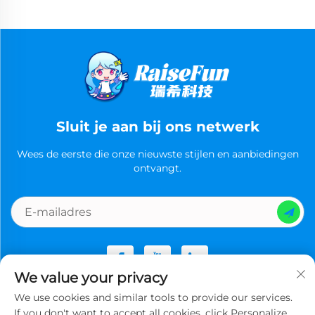
Sluit je aan bij ons netwerk
Wees de eerste die onze nieuwste stijlen en aanbiedingen
ontvangt.
We value your privacy
We use cookies and similar tools to provide our services.
Copyright © Guangzhou Ruixi Technology Co., Ltd.now All
If you don't want to accept all cookies, click Personalize