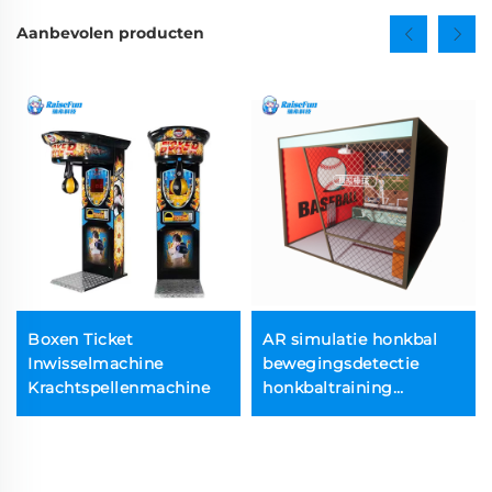
Aanbevolen producten
Boxen Ticket
AR simulatie honkbal
Inwisselmachine
bewegingsdetectie
Krachtspellenmachine
honkbaltraining
entertainment