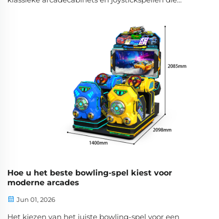
worden bediend met munten. Vandaag de dag moet
een moderne arcade immers meeslepende,
energieke ervaringen bieden die thuis niet te
evenaren zijn, en een premium-race-simulator
behoort tot de meest…
Hoe u het beste bowling-spel kiest voor
moderne arcades
Jun 01, 2026
Het kiezen van het juiste bowling-spel voor een