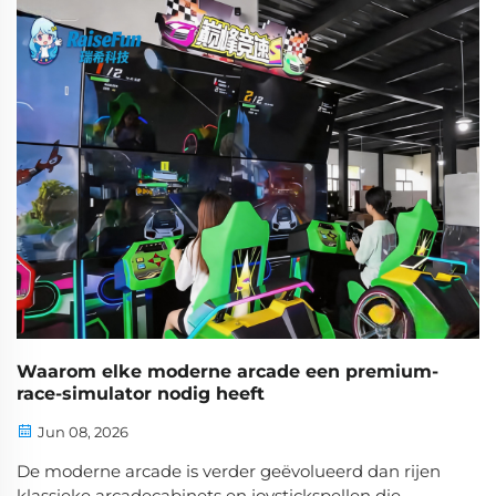
trekken, verblijftijd te verlengen en herhaalde
bezoeken te genereren. Of u nu een familie-
entertainmentcentrum beheert, een ...
Waarom elke moderne arcade een premium-
race-simulator nodig heeft
Jun 08, 2026
De moderne arcade is verder geëvolueerd dan rijen
klassieke arcadecabinets en joystickspellen die