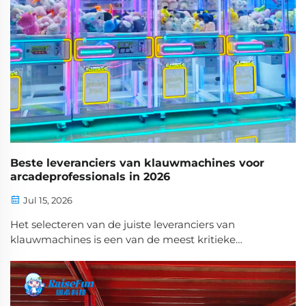
Beste leveranciers van klauwmachines voor
arcadeprofessionals in 2026
Jul 15, 2026
Het selecteren van de juiste leveranciers van
klauwmachines is een van de meest kritieke
beslissingen die arcadeprofessionals nemen bij het
opzetten of uitbreiden van hun entertainmentlocatie.
De kwaliteit, duurzaamheid en inkomstenpotentie
van uw klauwmachines hebben direct invloed op uw