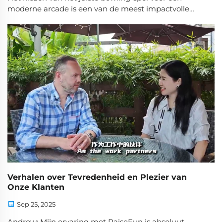
moderne arcade is een van de meest impactvolle
beslissingen die een exploitant kan nemen. Een
moderne arcade gedijt met spellen die terugkerende
bezoekers aantrekken, hun aandacht vasthouden en
consistente inkomsten opleveren. Bowlingachtige
spellen raken…
Verhalen over Tevredenheid en Plezier van
Onze Klanten
Sep 25, 2025
Andrew: Mijn ervaring met RaiseFun is absoluut