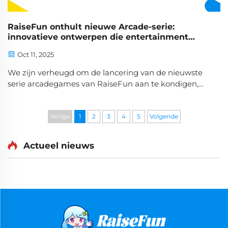
RaiseFun onthult nieuwe Arcade-serie:
innovatieve ontwerpen die entertainment
opnieuw definiëren
Oct 11, 2025
We zijn verheugd om de lancering van de nieuwste
serie arcadegames van RaiseFun aan te kondigen,
ontworpen om spelers te boeien en de
winstgevendheid voor locatie-exploitanten te
vergroten. Elke machine combineert innovatief
Vorige
1
2
3
4
5
Volgende
speelplezier met bewezen inkomstenverhogende
mechanismen, biedt...
Actueel nieuws