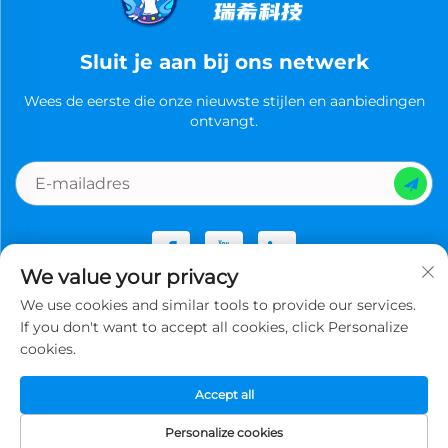
Sluit je aan bij ons netwerk
Wees de eerste die onze nieuwste stijlen en aanbiedingen
ontvangt.
We value your privacy
We use cookies and similar tools to provide our services.
Copyright © Guangzhou Ruixi Technology Co., Ltd.now All
If you don't want to accept all cookies, click Personalize
rights reserved -
Privacybeleid
cookies.
Accept all
Personalize cookies