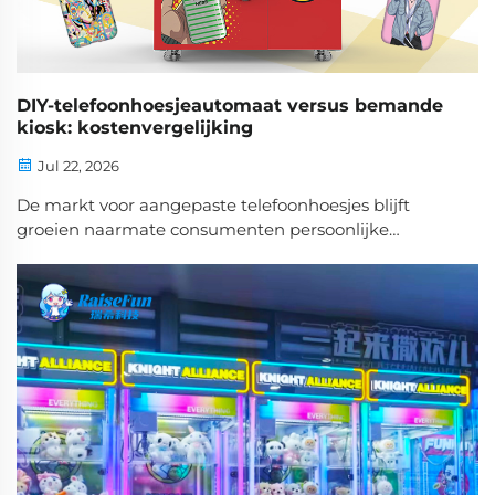
DIY-telefoonhoesjeautomaat versus bemande
kiosk: kostenvergelijking
Jul 22, 2026
De markt voor aangepaste telefoonhoesjes blijft
groeien naarmate consumenten persoonlijke
accessoires eisen. Bij het opstarten van een bedrijf
dat telefoonhoesjes verkoopt, staan ondernemers
voor een cruciale keuze: investeren in een
automatische telefoonhoesjeautomaat of...