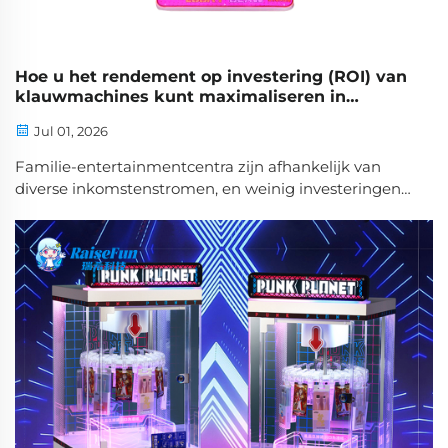
Hoe u het rendement op investering (ROI) van
klauwmachines kunt maximaliseren in
familie-entertainmentcentra
Jul 01, 2026
Familie-entertainmentcentra zijn afhankelijk van
diverse inkomstenstromen, en weinig investeringen
leveren zo consistente rendementen op als
strategisch beheerde klauwmachines. Het begrijpen
van hoe u het rendement op investering (ROI) van
klauwmachines kunt maximaliseren, is essentieel
voor operators die hun winst willen verhogen ...