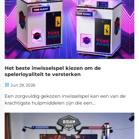
Het beste inwisselspel kiezen om de
spelerloyaliteit te versterken
Jun 29, 2026
Een zorgvuldig gekozen inwisselspel kan een van de
krachtigste hulpmiddelen zijn die een
locatiebeheerder heeft om duurzame spelerloyaliteit
op te bouwen. In tegenstelling tot passieve vormen
van entertainment creëert een inwisselspel een
actieve cyclus van spelen, belonen en terugkeren.
Spelers voelen een ...