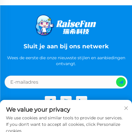
Sluit je aan bij ons netwerk
Wees de eerste die onze nieuwste stijlen en aanbiedingen
ontvangt.
We value your privacy
We use cookies and similar tools to provide our services.
Copyright © Guangzhou Ruixi Technology Co., Ltd.now All
If you don't want to accept all cookies, click Personalize
rights reserved -
Privacybeleid
cookies.