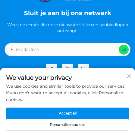
Sluit je aan bij ons netwerk
Wees de eerste die onze nieuwste stijlen en aanbiedingen
ontvangt.
We value your privacy
We use cookies and similar tools to provide our services.
Copyright © Guangzhou Ruixi Technology Co., Ltd.now All
If you don't want to accept all cookies, click Personalize
rights reserved -
Privacybeleid
cookies.
Accept all
Personalize cookies
STARTPAGINA
PRODUCTEN
E-MAIL
TEL