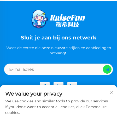
Sluit je aan bij ons netwerk
Wees de eerste die onze nieuwste stijlen en aanbiedingen
ontvangt.
We value your privacy
We use cookies and similar tools to provide our services.
Copyright © Guangzhou Ruixi Technology Co., Ltd.now All
If you don't want to accept all cookies, click Personalize
rights reserved -
Privacybeleid
cookies.