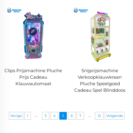
Clips Prijsmachine Pluche
Snijprijsmachine
Prijs Cadeau
Verkoopklauwkraan
Klauwautomaat
Pluche Speelgoed
Cadeau Spel Blinddoos
...
...
Vorige
1
3
4
5
6
7
12
Volgende