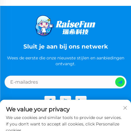
Sluit je aan bij ons netwerk
Wees de eerste die onze nieuwste stijlen en aanbiedingen
ontvangt.
We value your privacy
We use cookies and similar tools to provide our services.
Copyright © Guangzhou Ruixi Technology Co., Ltd.now All
If you don't want to accept all cookies, click Personalize
rights reserved -
Privacybeleid
cookies.