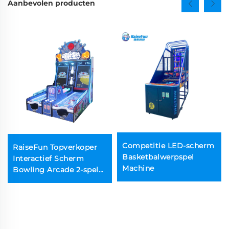
Aanbevolen producten
Competitie LED-scherm
RaiseFun Topverkoper
Basketbalwerpspel
Interactief Scherm
Machine
Bowling Arcade 2-speler
Meerdere Niveaus
Muntgebaseerd Spel
voor Kinderen en
Ouders