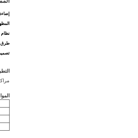
المم
إضاءة 
المظه
نظام ا
طرق د
تصميم
التطب
مراكز
المو