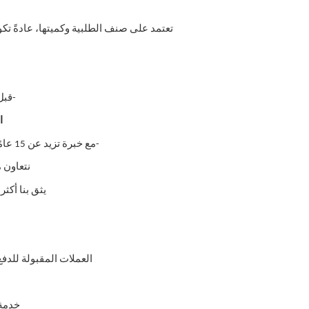
تعتمد على صنف الطلبية وكميتها، عادةً تكون مدة التسليم من 7 إلى 15 ي
-قبل
السؤا
-مع خبرة تزيد عن 15 عامًا في المجال وبيع المنتجات في أكثر من 50 دولة حول العالم.
نتعاون مع أكثر من 5 مصنعي
يثق بنا أكثر من 1000 عميل بفضل منتجاتنا الموثوقة 
العملات المقبولة للدفع:
خدمة على ا