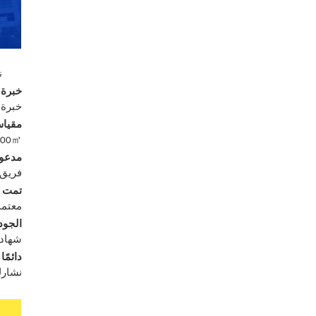
ن
خبرة 
خبرة تزيد عن 15 عامً
مقياس
㎡
000
مدعوم
فريق مخصص يض
تمت إث
معتمد من قبل 
الجودة
شهادات دولية (oHS
دائمًا
نشارك سنويًا 