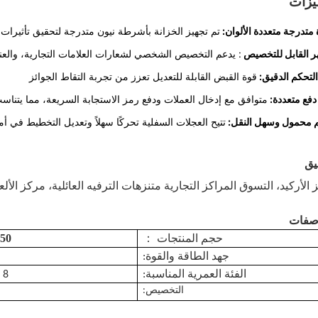
يزات
متدرجة متعددة الألوان:
تم تجهيز الخزانة بأشرطة نيون متدرجة لتحقيق تأثيرات 
ر القابل للتخصيص
: يدعم التخصيص الشخصي لشعارات العلامات التجارية، والعن
لتحكم الدقيق:
قوة القبض القابلة للتعديل تعزز من تجربة التقاط الجوائز
فع متعددة:
متوافق مع إدخال العملات ودفع رمز الاستجابة السريعة، مما يتناسب
 محمول وسهل النقل:
تتيح العجلات السفلية تحركًا سهلاً وتعديل التخطيط في أم
يق
 الأركيد،
التسوق
المراكز التجارية
متنزهات الترفيه العائلية، مركز الألع
اصفات
*700*2150
：
حجم المنتجات
جهد الطاقة والقوة:
الفئة العمرية المناسبة:
8 سنوات فأكثر
التخصيص: