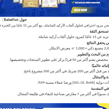
حول
RaiseFun
:
حن مزود احترافي لحلول ألعاب الأركيد الشاملة، مع أكثر من 15 عامًا من الخبرة في هذا المجال.
تستحق الثقة
ا كمزود حلول ألعاب أركيد شاملة.
 يحقق النتائج
㎡
2,
مصنع ذكي + 1,000
معرض الابتكار.
 من البحث والتطوير
م أكثر من 50 فردًا يركز على تطوير المنتجات وتخصيصها.
باته عالميًا
أكثر من 200 شريك في أكثر من 500 مشروع ناجح.
 والامتثال
ISO، CE، R) ورضا عملاء بنسبة 99%.
 في المقدمة
في أكثر من 7 معارض صناعية للبقاء في طليعة المجال.