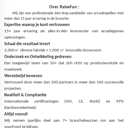
Over
RaiseFun
:
Wij zijn een professionele één-stop aanbieder van arcadespellen met
meer dan 15 jaar ervaring in de branche.
Expertise waarop je kunt vertrouwen
15+ jaar ervaring als alles-in-één leverancier van arcadegames
oplossingen.
Schaal die resultaat levert
㎡
㎡
2,000
slimme fabriek + 1.000
innovatie showroom.
Onderzoek en Ontwikkeling gedreven
Een toegewijd team van 50+ dat zich richt op productevolutie en
maatwerk.
Wereldwijd bewezen
Vertrouwd door meer dan 200 partners in meer dan 500 succesvolle
projecten.
Kwaliteit & Compliantie
Internationale certificeringen (ISO, CE, RoHS) en 99%
klanttevredenheid.
Altijd vooruit
Wij nemen jaarlijks deel aan 7+ branchebeurzen om aan het
voorfront te blijven.