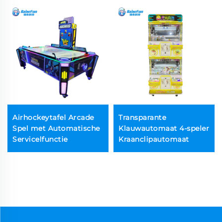
Airhockeytafel Arcade
Transparante
Spel met Automatische
Klauwautomaat 4-speler
Servicelfunctie
Kraanclipautomaat