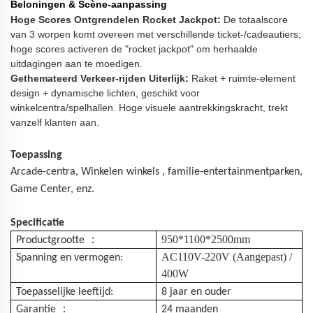
Beloningen & Scène-aanpassing
Hoge Scores Ontgrendelen Rocket Jackpot:
De totaalscore
van 3 worpen komt overeen met verschillende ticket-/cadeautiers;
hoge scores activeren de "rocket jackpot" om herhaalde
uitdagingen aan te moedigen.
Gethemateerd Verkeer-rijden Uiterlijk:
Raket + ruimte-element
design + dynamische lichten, geschikt voor
winkelcentra/spelhallen. Hoge visuele aantrekkingskracht, trekt
vanzelf klanten aan.
Toepassing
Arcade-centra,
Winkelen
winkels
, familie-entertainmentparken,
Game Center, enz.
Specificatie
：
950*1100*2500mm
Productgrootte
AC110V-220V (Aangepast) /
Spanning en vermogen:
400W
Toepasselijke leeftijd:
8 jaar en ouder
：
Garantie
24 maanden