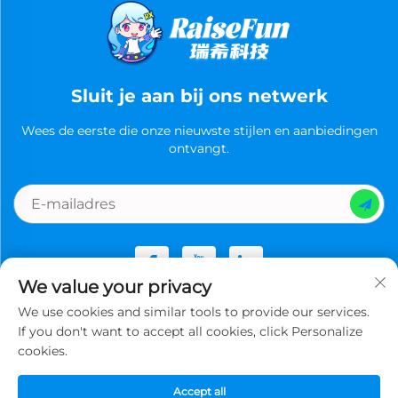
Sluit je aan bij ons netwerk
Wees de eerste die onze nieuwste stijlen en aanbiedingen
ontvangt.
We value your privacy
We use cookies and similar tools to provide our services.
Copyright © Guangzhou Ruixi Technology Co., Ltd.now All
If you don't want to accept all cookies, click Personalize
rights reserved -
Privacybeleid
cookies.
Accept all