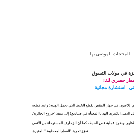
المنتجات الموصى بها
ئزة في مولات التسوق
عار حصري لك!
ني
استشارة مجانية
 بالعملة أو رمز الاستجابة السريعة (QR)، يتحكم اللاعبون في جهاز المقص لقطع الخيط الذي يحمل الهدية؛ وعند قطعه
 الدمى الكبيرة، الهدايا المعبأة في صناديق) إلى منفذ "خروج الجائزة".
فة تُظهر بوضوح عملية قص الخيط، كما أن الزخارف المستوحاة من الأنمي
تعزز تجربة "القطع المحظوظ" المثيرة.