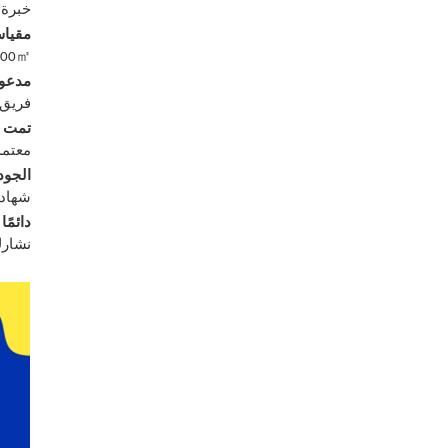
خبرة تزيد عن 15 عامً
مقياس
㎡
000
مدعوم
فريق مخصص يض
تمت إث
معتمد من قبل 
الجودة
شهادات دولية (oHS
دائمًا
نشارك سنويًا 