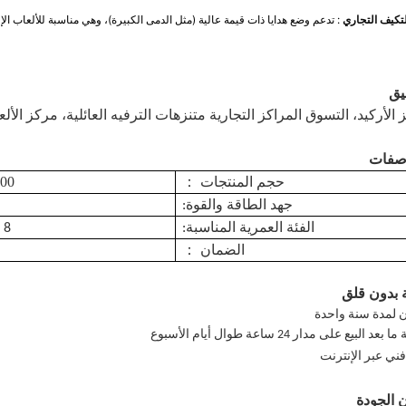
لتكيف التجاري
: تدعم وضع هدايا ذات قيمة عالية (مثل الدمى الكبيرة)، وهي مناسبة للألعاب الإل
يق
 الأركيد،
التسوق
المراكز التجارية
متنزهات الترفيه العائلية، مركز الألع
اصفات
*820*2150
：
حجم المنتجات
جهد الطاقة والقوة:
الفئة العمرية المناسبة:
8 سنوات فأكثر
：
الضمان
 بدون قلق
 لمدة سنة واحدة
عد البيع على مدار 24 ساعة طوال أيام الأسبوع
ني عبر الإنترنت
 الجودة