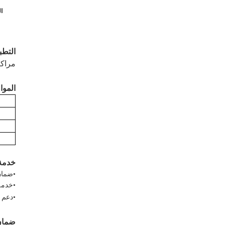
ا
التطب
مراكز
المو
خدمة
•
ضمان
•
خدمة ما ب
•
دعم ف
ضمان