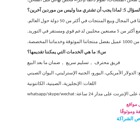
 شحن المنتجات، نقوم دائمًا بإجراء فحص نهائي قبل الشحن.
ل 5: لماذا يجب أن تشتري منا وليس من موردين آخرين؟
ن محليين لدعم قوي ومستقر في التوريد.
وخدماتنا المخصصة.
س6: ما هي الخدمات التي يمكننا تقديمها؟
，
，
فريق محترف
تسليم سريع
ضمان ما بعد البيع
 الدولار الأمريكي، اليورو، الجنيه الإسترليني، اليوان الصيني
اللغات: الإنجليزية، الصينية، الكانتونية
لإنترنت على مدار 24 ساعة: whatsapp/skype/wechat
 مواقع
ة وموثوقًا
رص الشراكة