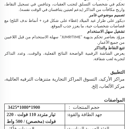
تحكم في شخصيات التسلق لتجنب العقبات، وتنافس في تسجيل النقاط،
واربح مكافآت من التذاكر (يدعم لعبتين يتنافسان في الوقت نفسه).
تصميم موضوعي غامر
ديكور على طراز عيد الميلاد (غطاء على شكل قرد + أنماط ندف الثلج) مع
قصاصات شخصيات حية، ما يعزز جذب الموقع.
تشغيل سهل الاستخدام
مزوّد بعناصر تحكم بديهية "JUMP/TIME" سهلة الاستخدام من قبل اللاعبين
من جميع الأعمار.
تتبع النقاط والتذاكر
يعرض الشاشة الرقمية الواضحة النتائج الفعلية، والوقت، وعدد التذاكر
لتجربة لعب شفافة.
التطبيق
مراكز الأركيد،
التسوق
المراكز التجارية
متنزهات الترفيه العائلية،
مركز الألعاب، إلخ.
المواصفات
1900*1080*3425
：
حجم المنتجات
تيار متردد 110 فولت - 220
جهد الطاقة والقوة:
فولت (مخصص) / 500 واط
الفئة العمرية المناسبة:
8 سنوات فأكثر