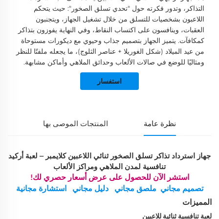
التذاكر، وتدور فكرته حول "تحدي تسلق الصخور": حيث يتحكم
اللاعبون بشخصيات للتسلق من خلال تشغيل الجهاز، ويتجنبون
العقبات، وينافسون على اكتساب النقاط، وفي النهاية يفوزون بتذاكر
كمكافآت. يتميز الجهاز بتصميم جذاب وحيوي مع ديكورات مستوحاة
من عيد الميلاد (شكل الغوريلا + عناصر الثلوج)، ما يجعله ملفتًا للنظر
ومثاليًا للوضع في صالات الألعاب وحدائق الملاهي وأماكن مشابهة.
استفسار
نظرة عامة
المنتجات الموصى بها
جهاز استرداد تذاكر تسلق الصخور ثنائي اللاعبين كلايمبر – لعبة أركيد
تنافسية لمدن الملاهي ومراكز الألعاب
استشر الآن للحصول على عرض أسعار حصري لك!
تصميم مجاني
ملصق مجاني
دليل مجاني
استشارة مجانية
المميزات
لعبة تنافسية ثنائية للاعبين