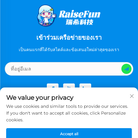
เข้าร่วมเครือข่ายของเรา
เป็นคนแรกที่ได้รับสไตล์และข้อเสนอใหม่ล่าสุดของเรา
We value your privacy
We use cookies and similar tools to provide our services.
ลิขสิทธิ์ © บริษัท เทคโนโลยีกว่างโจว รุ่ยซี จำกัดnow All rights
If you don't want to accept all cookies, click Personalize
reserved -
นโยบายความเป็นส่วนตัว
cookies.
Accept all