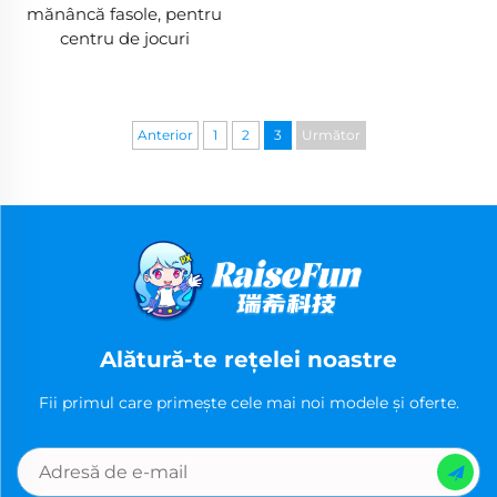
mănâncă fasole, pentru
centru de jocuri
Anterior
1
2
3
Următor
Alătură-te reţelei noastre
Fii primul care primeşte cele mai noi modele şi oferte.