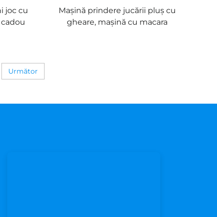
 joc cu
Mașină prindere jucării pluș cu
i cadou
gheare, mașină cu macara
Următor