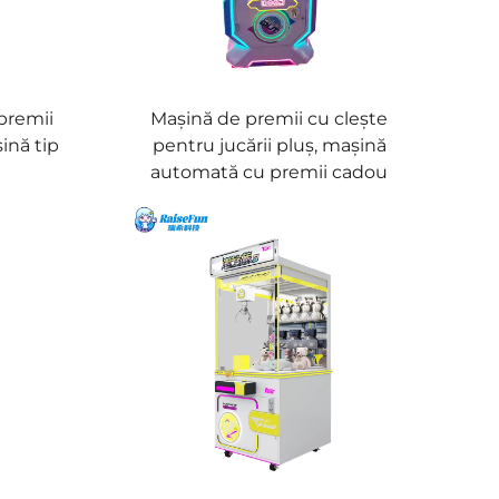
premii
Mașină de premii cu clește
șină tip
pentru jucării pluș, mașină
automată cu premii cadou