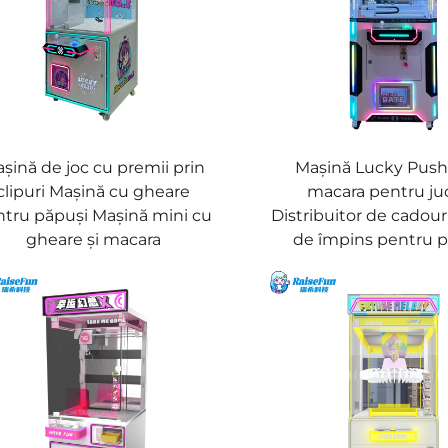
șină de joc cu premii prin
Mașină Lucky Push
clipuri Mașină cu gheare
macara pentru juc
tru păpuși Mașină mini cu
Distribuitor de cadour
gheare și macara
de împins pentru p