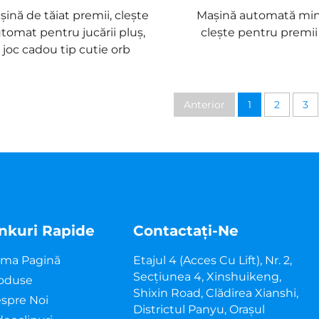
șină de tăiat premii, clește
Mașină automată mini
tomat pentru jucării pluș,
clește pentru premi
joc cadou tip cutie orb
Anterior
1
2
3
inkuri Rapide
Contactați-Ne
ima Pagină
Etajul 4 (acces Cu Lift), Nr. 2,
Secțiunea 4, Xinshuikeng,
oduse
Shixin Road, Clădirea Xianshi,
spre Noi
Districtul Panyu, Orașul