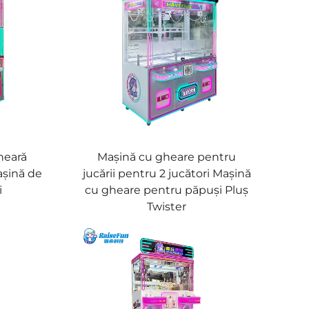
heară
Mașină cu gheare pentru
așină de
jucării pentru 2 jucători Mașină
i
cu gheare pentru păpuși Pluș
Twister