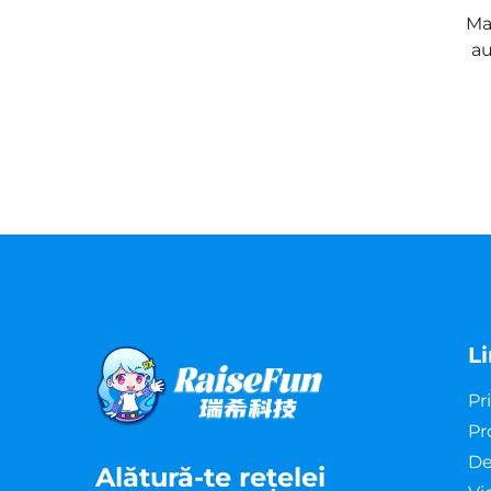
Ma
au
L
Pr
Pr
De
Alătură-te reţelei