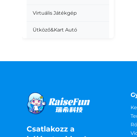
Virtuális Játékgép
Ütköző&Kart Autó
G
Ke
Te
Ró
Csatlakozz a
Vi