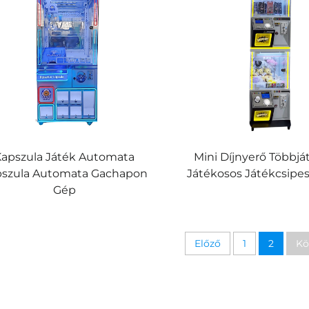
Kapszula Játék Automata
Mini Díjnyerő Többjá
pszula Automata Gachapon
Játékosos Játékcsipe
Gép
Előző
1
2
Kö