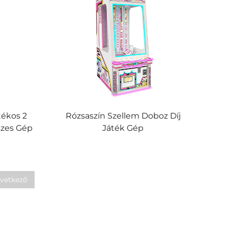
tékos 2
Rózsaszín Szellem Doboz Díj
szes Gép
Játék Gép
vetkező