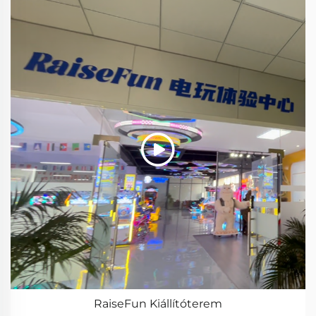
RaiseFun Kiállítóterem