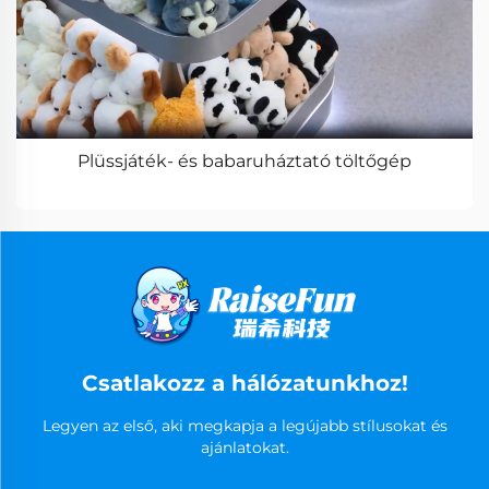
Plüssjáték- és babaruháztató töltőgép
Csatlakozz a hálózatunkhoz!
Legyen az első, aki megkapja a legújabb stílusokat és
ajánlatokat.