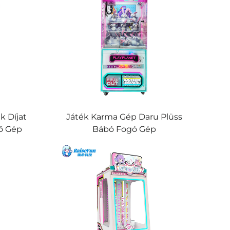
k Díjat
Játék Karma Gép Daru Plüss
ő Gép
Bábó Fogó Gép