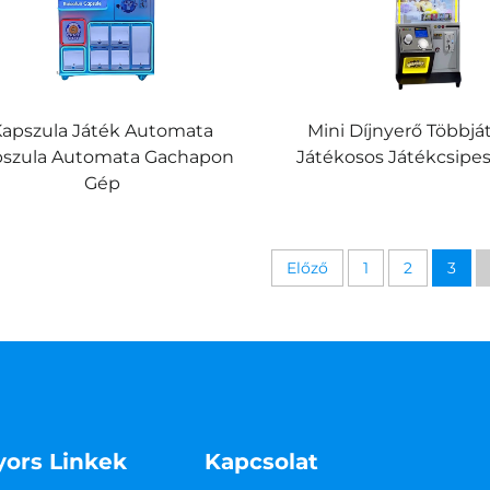
Kapszula Játék Automata
Mini Díjnyerő Többjá
pszula Automata Gachapon
Játékosos Játékcsipe
Gép
Előző
1
2
3
yors Linkek
Kapcsolat