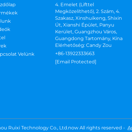
zdőlap
4. Emelet (lifttel
Megközelíthető), 2. Szám, 4.
rmékek
Szakasz, Xinshuikeng, Shixin
lunk
Út, Xianshi Épület, Panyu
deók
Kerület, Guangzhou Város,
tel
Guangdong Tartomány, Kína
Elérhetőség: Candy Zou
rek
+86-13922333663
pcsolat Velünk
[email Protected]
u Ruixi Technology Co., Ltd.now All rights reserved -
A