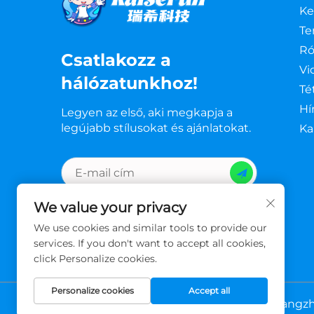
Ke
Te
Ró
Csatlakozz a
Vi
hálózatunkhoz!
Té
Hí
Legyen az első, aki megkapja a
legújabb stílusokat és ajánlatokat.
Ka
We value your privacy
We use cookies and similar tools to provide our
services. If you don't want to accept all cookies,
click Personalize cookies.
Personalize cookies
Accept all
Copyright © Guangzho