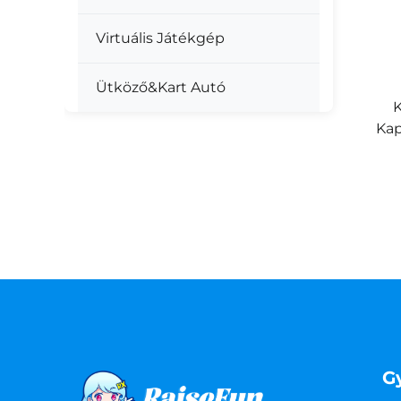
Virtuális Játékgép
Ütköző&Kart Autó
Ka
G