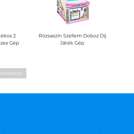
tékos 2
Rózsaszín Szellem Doboz Díj
szes Gép
Játék Gép
Következő