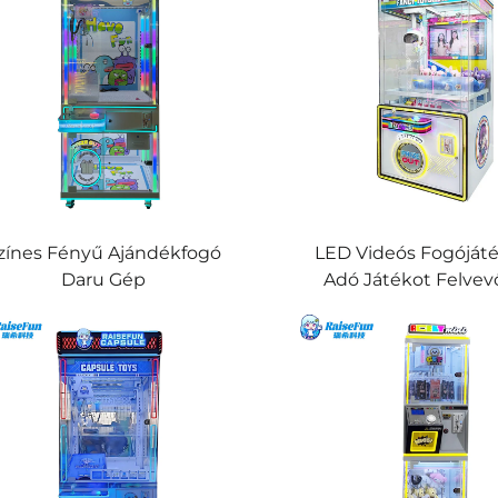
zínes Fényű Ajándékfogó
LED Videós Fogójáté
Daru Gép
Adó Játékot Felvev