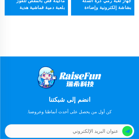
جهاز لعبة رمي كرة السلة
ماكينة قص بالمقص للفوز
بشاشة إلكترونية وإضاءة
بلعبة دمية قماشية هدية
انضم إلى شبكتنا
كن أول من يحصل على أحدث أنماطنا وعروضنا.