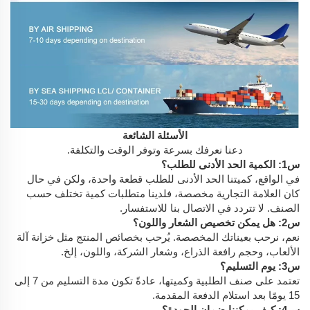
الأسئلة الشائعة
دعنا نعرفك بسرعة وتوفر الوقت والتكلفة.
س1: الكمية الحد الأدنى للطلب؟
في الواقع، كميتنا الحد الأدنى للطلب قطعة واحدة، ولكن في حال
كان العلامة التجارية مخصصة، فلدينا متطلبات كمية تختلف حسب
الصنف. لا تتردد في الاتصال بنا للاستفسار.
س2: هل يمكن تخصيص الشعار واللون؟
نعم، نرحب بعيناتك المخصصة. يُرحب بخصائص المنتج مثل خزانة آلة
الألعاب، وحجم رافعة الذراع، وشعار الشركة، واللون، إلخ.
س3: يوم التسليم؟
تعتمد على صنف الطلبية وكميتها، عادةً تكون مدة التسليم من 7 إلى
15 يومًا بعد استلام الدفعة المقدمة.
س4: كيف يمكننا ضمان الجودة؟