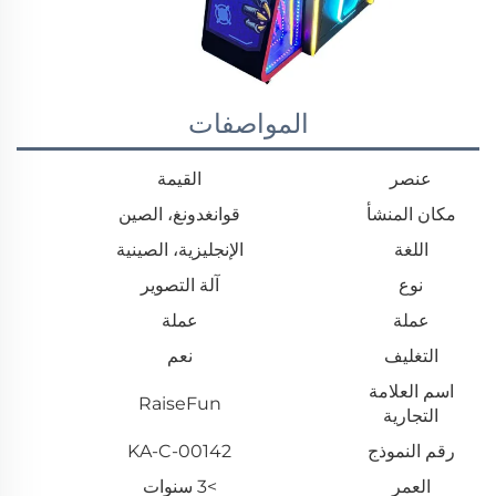
المواصفات
عنصر
القيمة
مكان المنشأ
قوانغدونغ، الصين
اللغة
الإنجليزية، الصينية
نوع
آلة التصوير
عملة
عملة
التغليف
نعم
اسم العلامة
RaiseFun
التجارية
رقم النموذج
KA-C-00142
العمر
>3 سنوات