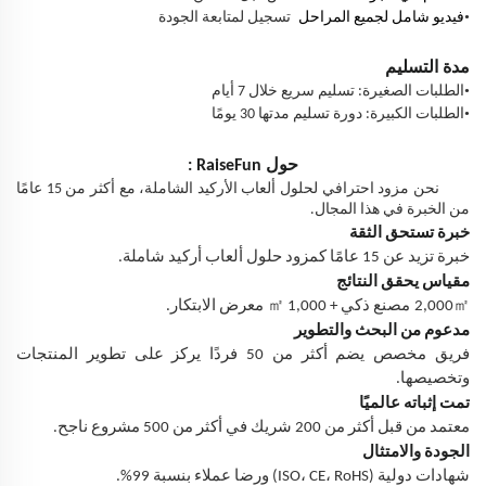
•
فيديو شامل لجميع المراحل
تسجيل لمتابعة الجودة
مدة التسليم
•
الطلبات الصغيرة: تسليم سريع خلال 7 أيام
•
الطلبات الكبيرة: دورة تسليم مدتها 30 يومًا
حول
RaiseFun
:
نحن مزود احترافي لحلول ألعاب الأركيد الشاملة، مع أكثر من 15 عامًا
من الخبرة في هذا المجال.
خبرة تستحق الثقة
خبرة تزيد عن 15 عامًا كمزود حلول ألعاب أركيد شاملة.
مقياس يحقق النتائج
㎡
㎡
2,000
مصنع ذكي + 1,000
معرض الابتكار.
مدعوم من البحث والتطوير
فريق مخصص يضم أكثر من 50 فردًا يركز على تطوير المنتجات
وتخصيصها.
تمت إثباته عالميًا
معتمد من قبل أكثر من 200 شريك في أكثر من 500 مشروع ناجح.
الجودة والامتثال
شهادات دولية (ISO، CE، RoHS) ورضا عملاء بنسبة 99%.