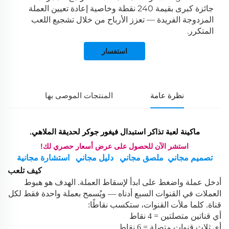
جائزة كبرى بقيمة 240 نقطة وخاصية إعادة تعيين العملة
المزدوجة الفريدة — تعزز الأرباح من خلال تشجيع اللعب
المتكرر.
استفسار
نظرة عامة
المنتجات الموصى بها
ماكينة لعبة تذاكر استبدال فيغور جوكر لحديقة الملاهي.
استشر الآن للحصول على عرض أسعار حصري لك!
تصميم مجاني
ملصق مجاني
دليل مجاني
استشارة مجانية
كيف تلعب
أدخل عملة واضغط على ابدأ لإسقاط العملة. الهدف هو هبوط
العملات في القنوات السبع أدناه — ويُسمح بعملة واحدة فقط لكل
قناة. كلما ملأت القنوات، ستكسب نقاطًا:
أي قناتين متصلتين = 4 نقاط
أي ثلاث قنوات متصلة = 6 نقاط