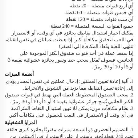
أي أربع قنوات متصلة = 20 نقطة
أي خمس قنوات متصلة = 60 نقطة
أي ست قنوات متصلة = 120 نقطة
جميع القنوات السبعة المتصلة = 240 نقطة
يمكنك اختيار استبدال نقاطك بجائزة في أي وقت، أو الاستمرار
في اللعب لتحقيق مكافأة أكبر. إذا هبطت عملتان في نفس القناة،
تنتهي اللعبة وتُعاد المكافأة إلى الصفر!
إذا سقط عملة في أحد قنوات صندوق الكنز الموجودة على
الجانبين، فسوف تُفعّل سحب حظ وتفوز بجائزة عشوائية بقيمة 3
أو 5 أو 10 أو 30 رمزًا.
أنظمة الميزات
1. آلية إعادة تعيين العملتين: إدخال عملتين في نفس المسار يؤدي
إلى إعادة تعيين النقاط، مما يزيد من التشويق والانخراط.
2. سحب الصندوق المحظوظ: العملة التي تهبط في قنوات صندوق
الكنز الجانبي تُمنح جوائز عشوائية بقيمة 3 أو 5 أو 10 أو 30 رمزًا.
3. نظام مكافآت مرِن: يمكن للاعبين استبدال النقاط المتراكمة
في أي وقت أو الاستمرار في اللعب للحصول على مكافآت أكبر.
المزايا التشغيلية
1. التصميم الحصري ذو السبعة ممرات مقترنًا بجائزة كبرى فائقة
تضم 240 نقطة يُحفز باستمرار على الاستمرار في الاستثمار من