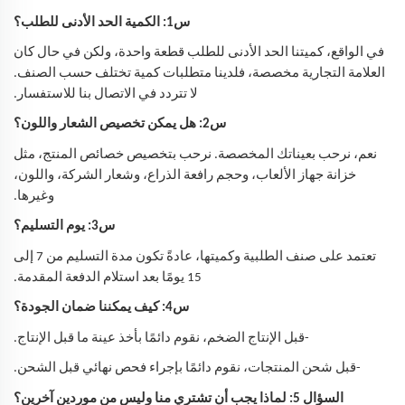
س1: الكمية الحد الأدنى للطلب؟
في الواقع، كميتنا الحد الأدنى للطلب قطعة واحدة، ولكن في حال كان
العلامة التجارية مخصصة، فلدينا متطلبات كمية تختلف حسب الصنف.
لا تتردد في الاتصال بنا للاستفسار.
س2: هل يمكن تخصيص الشعار واللون؟
نعم، نرحب بعيناتك المخصصة. نرحب بتخصيص خصائص المنتج، مثل
خزانة جهاز الألعاب، وحجم رافعة الذراع، وشعار الشركة، واللون،
وغيرها.
س3: يوم التسليم؟
تعتمد على صنف الطلبية وكميتها، عادةً تكون مدة التسليم من 7 إلى
15 يومًا بعد استلام الدفعة المقدمة.
س4: كيف يمكننا ضمان الجودة؟
-قبل الإنتاج الضخم، نقوم دائمًا بأخذ عينة ما قبل الإنتاج.
-قبل شحن المنتجات، نقوم دائمًا بإجراء فحص نهائي قبل الشحن.
السؤال 5: لماذا يجب أن تشتري منا وليس من موردين آخرين؟