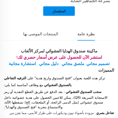
بسرعة الجماهير الشابة.
استفسار
نظرة عامة
المنتجات الموصى بها
ماكينة صندوق الهدايا العشوائي لمركز الألعاب
استشر الآن للحصول على عرض أسعار حصري لك!
تصميم مجاني
ملصق مجاني
دليل مجاني
استشارة مجانية
المميزات
تركز هذه اللعبة بعنوان "افتح الصندوق واربح هدية" على
الترفيه التفاعلي
بالصندوق العشوائي
مع وظائف أساسية كما يلي:
سحب الصندوق العشوائي
: بعد الدفع عن طريق القطع النقدية أو رمز
الاستجابة السريعة (QR)، يمكن للاعبين الحصول على هدية عشوائية داخل
صندوق عشوائي (مثل الدمى الرائجة، أو الملحقات، إلخ) تسقطها الآلة،
والاستمتاع بتجربة "فتح الصندوق والهدايا".
تفاعل بصري
: مزودة بأضواء نيون وديكورات على طراز الأنمي، مما يعزز من