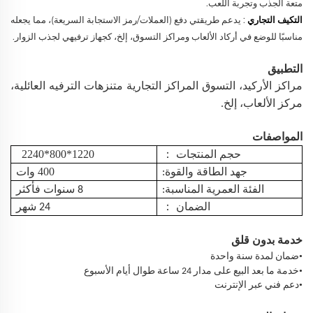
متعة الجذب وتجربة اللعب.
التكيف التجاري
: يدعم طريقتي دفع (العملات/رمز الاستجابة السريعة)، مما يجعله
مناسبًا للوضع في أركاد الألعاب ومراكز التسوق، إلخ، كجهاز ترفيهي لجذب الزوار.
التطبيق
مراكز الأركيد،
التسوق
المراكز التجارية
متنزهات الترفيه العائلية،
مركز الألعاب، إلخ.
المواصفات
1220*800*2240
：
حجم المنتجات
400 وات
جهد الطاقة والقوة:
الفئة العمرية المناسبة:
8 سنوات فأكثر
：
الضمان
24 شهر
خدمة بدون قلق
•
ضمان لمدة سنة واحدة
•
خدمة ما بعد البيع على مدار 24 ساعة طوال أيام الأسبوع
•
دعم فني عبر الإنترنت