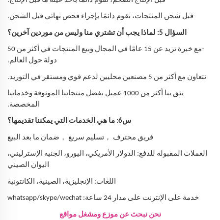
-قبل الإنتاج الضخم، نقوم دائمًا بأخذ عينة ما قبل الإنتاج.
-قبل شحن المنتجات، نقوم دائمًا بإجراء فحص نهائي قبل الشحن.
السؤال 5: لماذا يجب أن تشتري منا وليس من موردين آخرين؟
-مع خبرة تزيد عن 15 عامًا في المجال وبيع المنتجات في أكثر من 50
دولة حول العالم.
نتعاون مع أكثر من 5 مصنعين محليين لدعم قوي ومستقر في التوريد.
يثق بنا أكثر من 1000 عميل بفضل منتجاتنا الموثوقة وخدماتنا
المخصصة.
س6: ما هي الخدمات التي يمكننا تقديمها؟
，
，
فريق محترف
تسليم سريع
ضمان ما بعد البيع
العملات المقبولة للدفع: الدولار الأمريكي، اليورو، الجنيه الإسترليني،
اليوان الصيني
اللغات: الإنجليزية، الصينية، الكانتونية
خدمة على الإنترنت على مدار 24 ساعة: whatsapp/skype/wechat
نحن نبحث عن موزع ومشغل مواقع