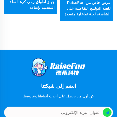
جهاز أطواق رمي كرة السلة
عرض خاص من RaiseFun
المعدنية بإضاءة
للعبة البولينج التفاعلية على
الشاشة، لعبة تفاعلية متعددة
المستويات للاعبين اثنين تعمل
بالعملة المعدنية، مناسبة
للأطفال والآباء
انضم إلى شبكتنا
كن أول من يحصل على أحدث أنماطنا وعروضنا.