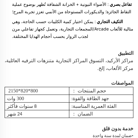
تفاعل بصري
: الأضواء النيونية + الخزانة الشفافة تُظهر بوضوح عملية
التقاط الجائزة؛ والديكورات المستوحاة من الأنمي تعزز تجربة المرح؛
التكيف التجاري
: يمكن اختيار كمية الكليبات حسب الحاجة، وهي
مثالية للألعاب Arcade/المجمعات التجارية، وتعمل كجهاز تفاعلي مرِن
لجذب الزوار بحسب أحجام الهدايا المختلفة.
التطبيق
مراكز الأركيد،
التسوق
المراكز التجارية
متنزهات الترفيه العائلية،
مركز الألعاب، إلخ.
المواصفات
800*820*2150
：
حجم المنتجات
300 وات
جهد الطاقة والقوة:
الفئة العمرية المناسبة:
8 سنوات فأكثر
：
الضمان
24 شهر
خدمة بدون قلق
•
ضمان لمدة سنة واحدة